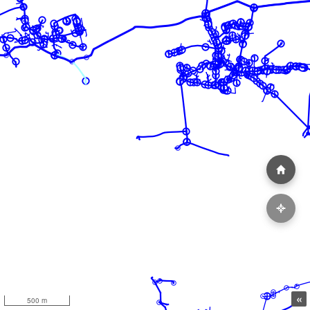
«
500 m