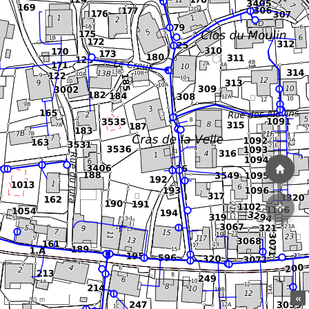
«
50 m