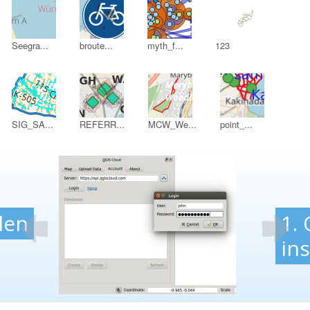
Seegra...
broute...
myth_f...
123
SIG_SA...
REFERR...
MCW_We...
point_...
B erstellen